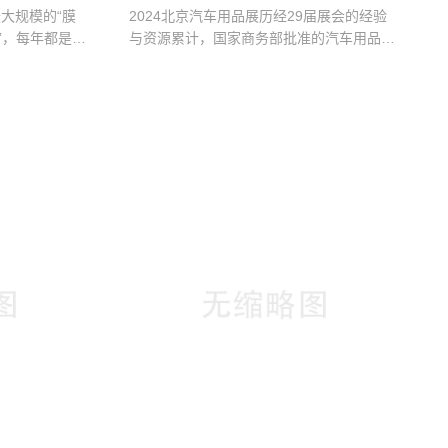
汽车展
大规模的“膜
2024北京汽车用品展历经29届展会的经验
”，每年都是膜
与资源累计，国家商务部批准的汽车用品行
···