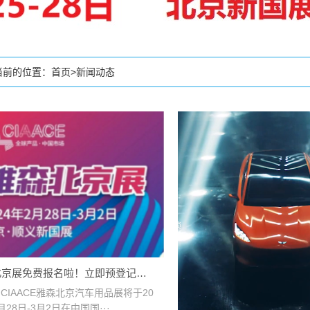
当前的位置：
首页
>
新闻动态
北京展免费报名啦！立即预登记，
参观快人一步
届CIAACE雅森北京汽车用品展将于20
月28日-3月2日在中国国···