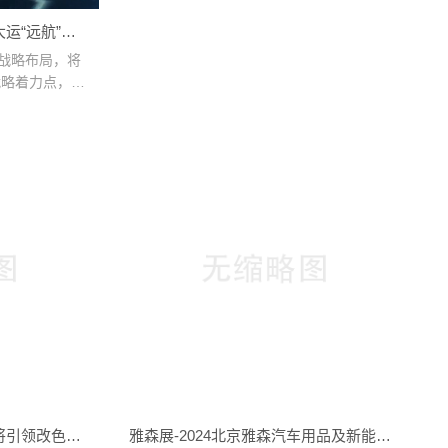
大运“远航”：
”战略布局，将
战略着力点，超
-将引领改色膜
雅森展-2024北京雅森汽车用品及新能源