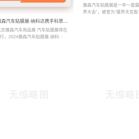
进入TPU时代
雅森汽车贴膜展是一年一度最
界大会”，被誉为“膜界天花板
···
4雅森汽车贴膜展-纳科达携手科思创
新车衣膜用聚碳酸酯 TPU 规格
4北京雅森汽车用品展 汽车贴膜展将在
行，2024雅森汽车贴膜展-纳科···