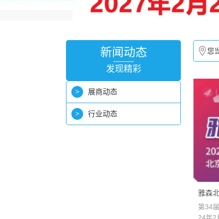
新闻动态
您
发现精彩
展商动态
行业动态
雅森
现场
第34
24年2