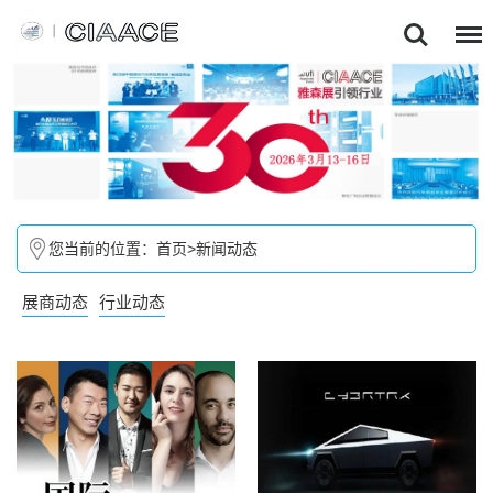
您当前的位置：
首页
>
新闻动态
展商动态
行业动态